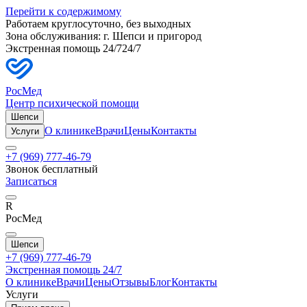
Перейти к содержимому
Работаем круглосуточно, без выходных
Зона обслуживания: г.
Шепси
и пригород
Экстренная помощь 24/7
24/7
РосМед
Центр психической помощи
Шепси
О клинике
Врачи
Цены
Контакты
Услуги
+7 (969) 777-46-79
Звонок бесплатный
Записаться
R
РосМед
Шепси
+7 (969) 777-46-79
Экстренная помощь 24/7
О клинике
Врачи
Цены
Отзывы
Блог
Контакты
Услуги