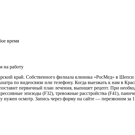
бое время
м на работу
рский край. Собственного филиала клиника «РосМед» в Шепси н
ихиатра по видеосвязи или телефону. Когда выезжать к нам в Кр
поставит первичный план лечения, выпишет рецепт. При необх
рессивные эпизоды (F32), тревожные расстройства (F41), паниче
у нужен осмотр. Запись через форму на сайте — перезвоним за 1